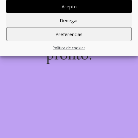
desastre! Estamos
Acepto
trabajando en algo
Denegar
increíble, ¡vuelve
Preferencias
pronto!
Política de cookies